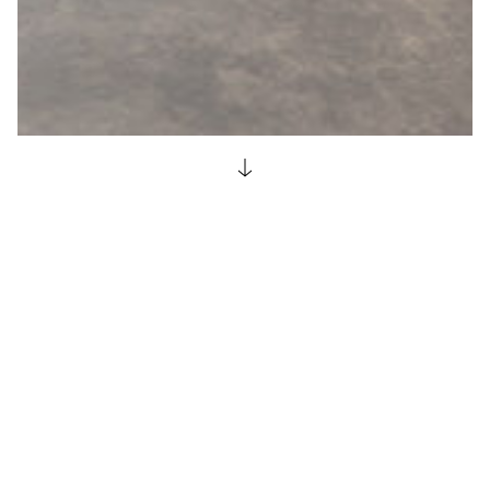
Günter Hermann Architekten
Günter Hermann Architekten ging 1978 aus der
Bürogemeinschaft Haas Hermann Schwarz hervor. 1985
wurde das Büro Stuttgart um den Standort Tuttlingen und
von 1999 bis 2009 um das Projektbüro in Berlin erweitert.
Zu unseren Auftraggebern gehören sowohl öffentliche
als auch private Bauherren. Dabei reicht das