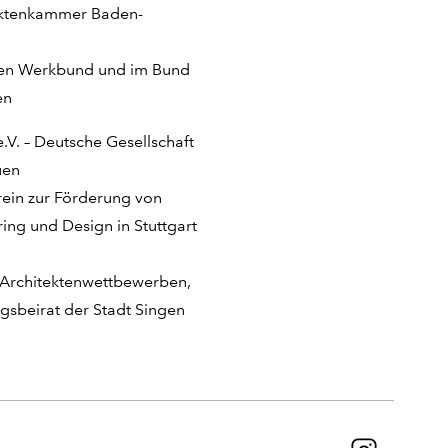
tektenkammer Baden-
hen Werkbund und im Bund
en
.V. – Deutsche Gesellschaft
uen
rein zur Förderung von
ring und Design in Stuttgart
i Architektenwettbewerben,
gsbeirat der Stadt Singen