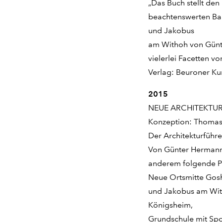
„Das Buch stellt de
beachtenswerten Bau
und Jakobus
am Withoh von Günt
vielerlei Facetten vor
Verlag: Beuroner Ku
2015
NEUE ARCHITEKTUR –
Konzeption: Thomas
Der Architekturführe
Von Günter Hermann
anderem folgende Pr
Neue Ortsmitte Gos
und Jakobus am Wit
Königsheim,
Grundschule mit Spo