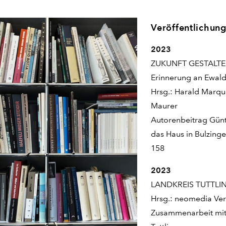
Veröffentlichun
2023
ZUKUNFT GESTALTE
Erinnerung an Ewal
Hrsg.: Harald Marq
Maurer
Autorenbeitrag Günt
das Haus in Bulzinge
158
2023
LANDKREIS TUTTLING
Hrsg.: neomedia Ve
Zusammenarbeit mi