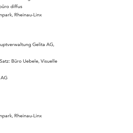
büro diffus
npark, Rheinau-Linx
auptverwaltung Gelita AG,
Satz: Büro Uebele, Visuelle
a AG
npark, Rheinau-Linx