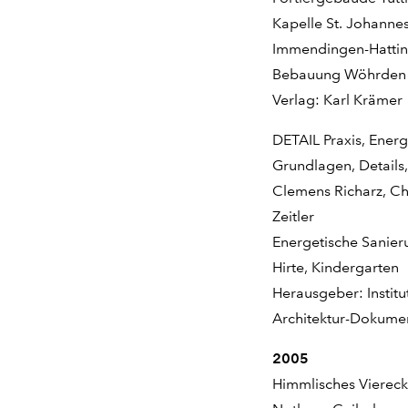
Kapelle St. Johanne
Immendingen-Hatti
Bebauung Wöhrden W
Verlag: Karl Krämer
DETAIL Praxis, Ener
Grundlagen, Details,
Clemens Richarz, Ch
Zeitler
Energetische Sanie
Hirte, Kindergarten
Herausgeber: Institut
Architektur-Dokume
2005
Himmlisches Vierec