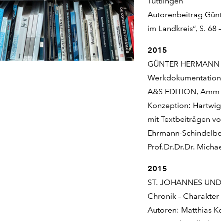
Tuttlingen
Autorenbeitrag Gün
im Landkreis“, S. 68 
2015
GÜNTER HERMANN 
Werkdokumentatio
A&S EDITION, Amm & 
Konzeption: Hartwig-
mit Textbeiträgen 
Ehrmann-Schindelb
Prof.Dr.Dr.Dr. Mich
2015
ST. JOHANNES UN
Chronik – Charakter
Autoren: Matthias K