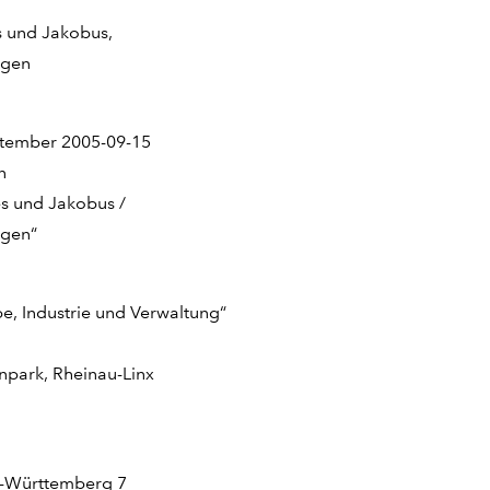
s und Jakobus,
ngen
ptember 2005-09-15
n
es und Jakobus /
ngen“
e, Industrie und Verwaltung“
npark, Rheinau-Linx
n-Württemberg 7