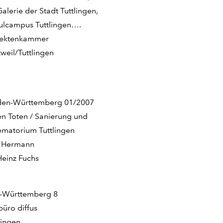
alerie der Stadt Tuttlingen,
ulcampus Tuttlingen….
tektenkammer
eil/Tuttlingen
den-Württemberg 01/2007
n Toten / Sanierung und
ematorium Tuttlingen
r Hermann
Heinz Fuchs
n-Württemberg 8
büro diffus
lingen