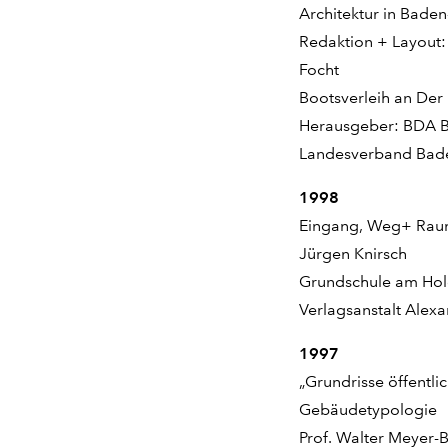
Architektur in Bad
Redaktion + Layout:
Focht
Bootsverleih an Der
Herausgeber: BDA B
Landesverband Bad
1998
Eingang, Weg+ Ra
Jürgen Knirsch
Grundschule am Hold
Verlagsanstalt Alex
1997
„Grundrisse öffentl
Gebäudetypologie
Prof. Walter Meyer-