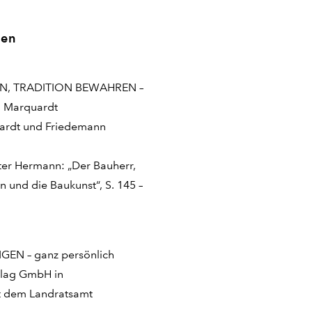
gen
N, TRADITION BEWAHREN –
d Marquardt
uardt und Friedemann
er Hermann: „Der Bauherr,
n und die Baukunst“, S. 145 –
EN – ganz persönlich
rlag GmbH in
t dem Landratsamt