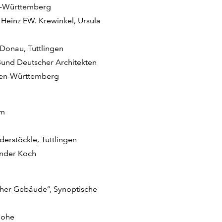
en-Württemberg
 Heinz EW. Krewinkel, Ursula
 Donau, Tuttlingen
und Deutscher Architekten
en-Württemberg
um
erstöckle, Tuttlingen
ander Koch
icher Gebäude“, Synoptische
Bohe