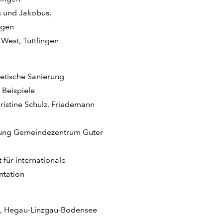
s und Jakobus,
ngen
est, Tuttlingen
getische Sanierung
 Beispiele
ristine Schulz, Friedemann
rung Gemeindezentrum Guter
 für internationale
ntation
k, Hegau-Linzgau-Bodensee