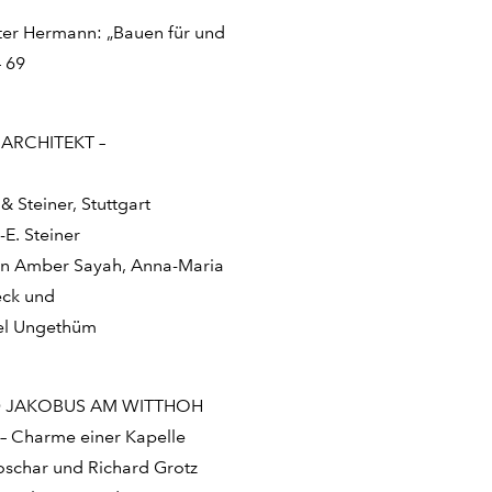
ter Hermann: „Bauen für und
– 69
ARCHITEKT –
n
Steiner, Stuttgart
E. Steiner
von Amber Sayah, Anna-Maria
eck und
ael Ungethüm
D JAKOBUS AM WITTHOH
 – Charme einer Kapelle
oschar und Richard Grotz