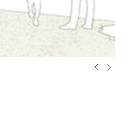
Platzierung:
Anerkennung
ück für
ch des
Verfahrensart:
 einem
Nichtoffener Realisierungswettbewerb mit
städtebaulichem Ideenteil
 ist durch
n
Auslober:
affen. Der
Stadt Ahlen