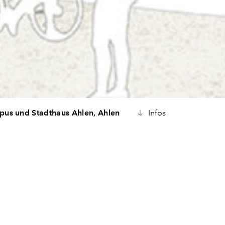
us und Stadthaus Ahlen,
Ahlen
Infos
hlen beabsichtigt den Neubau eines Stadthauses und eines
ms sowie den Abriss des bestehenden Rathauses. Das Grundst
adthaus liegt am Rand der Altstadt direkt an der Werse nördli
Rathauses und soll aufgrund der reizvollen Lage am Fluss zu
schen Grüngürtel aufgewertet werden. Zielsetzung des Entwurfs
renzierte Reaktion auf die heterogene Umgebungsbebauung ei
ebäude als neuen Standort der Stadtverwaltung Ahlen zu sch