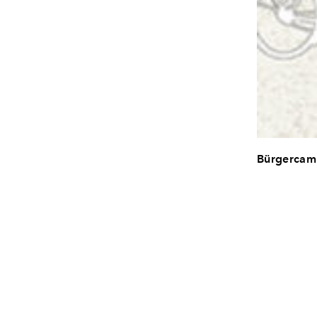
Bürgercamp
Die Stadt A
Bürgerforu
das neue St
ehemaligen 
innerstädti
eine diffe
markantes G