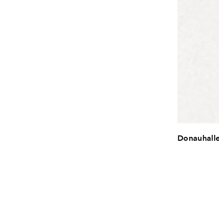
Donauhall
Neuordnung
bleibt in i
Der neue Ko
umschließe