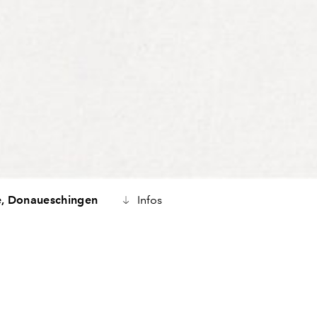
e,
Donaueschingen
Infos
 und Erweiterung des Donauhallen Komplexes. Die bisherige
hrer Struktur und Konstruktion als Kern der neuen Donauhalle er
nzertsaal und seine Funktionsbereiche werden seitlich organi
n zusammen mit dem neuen Foyer die bisherige Halle.