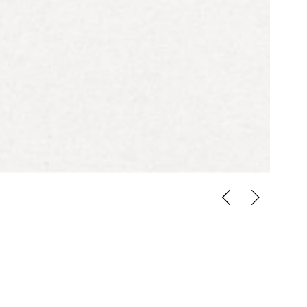
Platzierung:
 Halle
Ankauf
halten.
siert und
Verfahrensart:
Begrenzt offener Realisierungswettbewerb