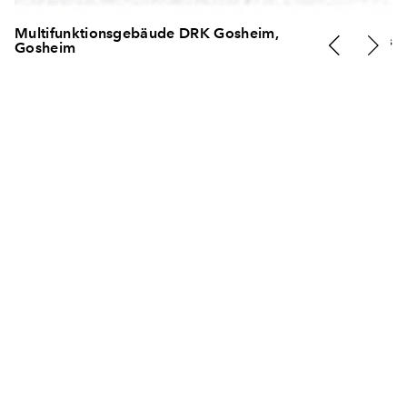
Multifunktionsgebäude DRK Gosheim,
Infos
Gosheim
Freiwillige Feuerwehr und DRK werden in Gosheim an
einem Ort zusammengeführt. Dafür soll neben dem
bestehenden Feuerwehrgebäude ein Neubau für den
DRK Ortsverein entstehen. Das Gebäude nutzt den
vorhandenen Höhenunterschied auf dem Grundstück
aus. Nach außen hin tritt nur die eigentliche
Fahrzeughalle als Volumen in Erscheinung, wodurch sich
das Gebäude stimmig in den Ort einfügt und gleichzeitig
die Rettungszentrale um einen weiteren Baukörper
ergänzt. Winkelförmig umfasst das Gebäude die
Aufstellfläche vor der Fahrzeughalle. Durch die
Verortung der Einsatzleitungszentrale in der Nähe der
Straße ist diese als Adresse und Anlaufstelle im Alarmfall