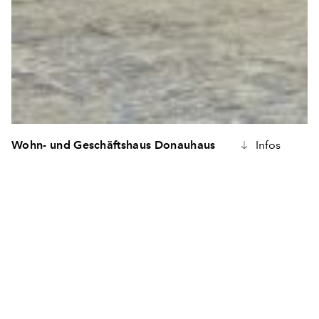
Wohn- und Geschäftshaus Donauhaus
Infos
Das Gebäude ist Bestandteil der „Bebauung Wörden West“
Donauufer in Tuttlingen. Neben einem Kino und einem Bü
befindet sich dort auch noch ein weiteres Wohn- und Gesch
das Wöhrdenhaus.
Als Vermittler zwischen der Gebäudemasse des Kinos und 
bestehenden kleinteiligen Wohnbebauung „In Wöhrden“ n
Baustein Donauhaus mit seiner Lage an der Donau eine So
ein.