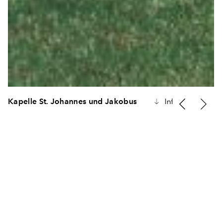
Kapelle St. Johannes und Jakobus
Infos
Auf dem Witthoh, einem Berg in der Gemeinde Hattingen, l
Grundstück der Kapelle inmitten von landwirtschaftlich gen
Wiesen und Feldern. Der Bauherr hat diesen Ort an eine
wegen seiner Lage mit Ausblick auf die Hegaulandschaft, d
den Bodensee gewählt. Als Ort der Meditation und Stille ist
sowohl für kleine Feldgottesdienste als auch von vorbei
Wanderern zu nutzen. In der Kapelle sollten außerdem zwei
Heiligenfiguren (St. Johannes und Jakobus), nach denen di