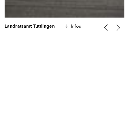
Landratsamt Tuttlingen
Infos
Die Tuttlinger Altstadt ist als klassizistische Neuanlage nac
städtebaulich klar und einfach strukturiert. Das orthogonale
Straßenraster und die kubischen Einzelhäuser, die dicht
aneinandergereiht eine geschlossene Blockstruktur bilden,
Typologie der Stadt.
Die Stadterweiterung in der 2. Industrialisierungsphase wu
gleichen Kontext weitergeführt. Die Bahnhofstraße entwickel
Hauptachse der Stadt, als Verbindung vom Marktplatz in de
bis zum Bahnhof. Alle Primärgebäude und Stadtanlagen lie
Bereich der Bahnhofstraße und der Donau.
Mit zunehmender Entfernung von der Kernstadt nimmt die 